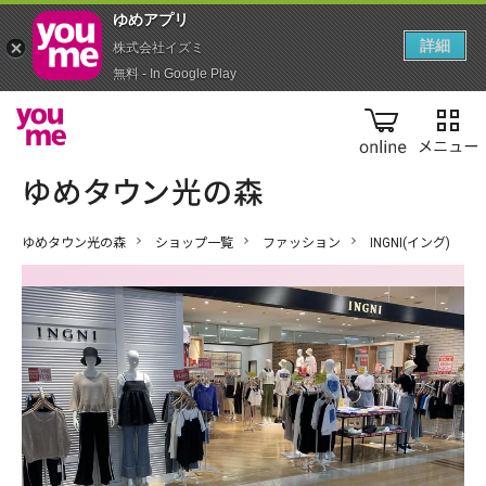
ゆめアプ‪リ‬
詳細
株式会社イズミ
無料 - In Google Play
online
ゆめタウン光の森
ショップ一覧
ファッション
INGNI(イング)