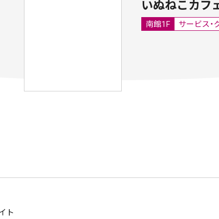
いぬねこカフェ
南館1F
サービス・
イト