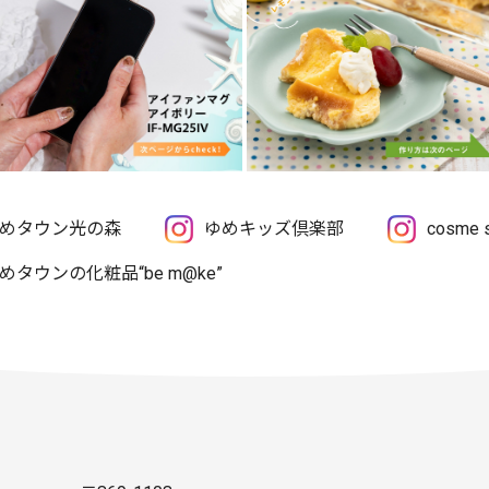
めタウン光の森
ゆめキッズ倶楽部
cosme
めタウンの化粧品“be m@ke”