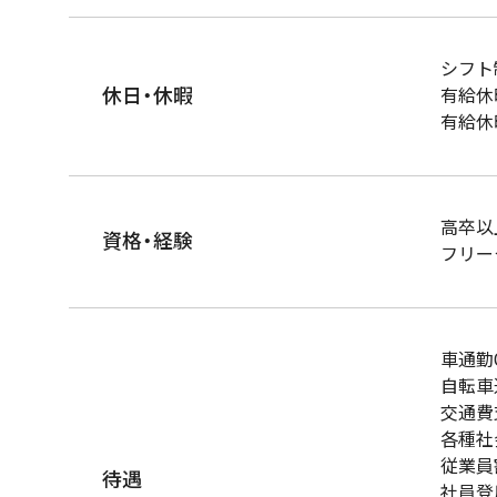
シフト
休日・休暇
有給休
有給休
高卒以
資格・経験
フリー
車通勤
自転車
交通費
各種社
従業員
待遇
社員登