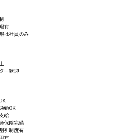
制
暇有
暇は社員のみ
上
ター歓迎
OK
通勤OK
支給
会保険完備
割引制度有
用有