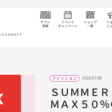
チラシ情報
イベント/キャン
ショ
ＡＸ５０％ＯＦＦ
2026.07.08
ＳＵＭＭＥ
ＭＡＸ５０％