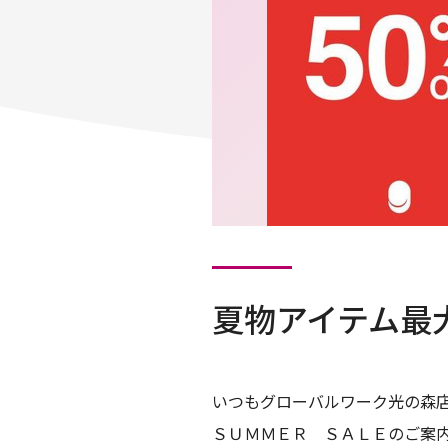
夏物アイテム最
いつもグローバルワーク光の森
ＳＵＭＭＥＲ ＳＡＬＥのご案