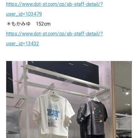
https://www.dot-st.com/cp/sb-staff-detail/?
user_id=103479
＊もかみゆ 152cm
https://www.dot-st.com/cp/sb-staff-detail/?
user_id=13432