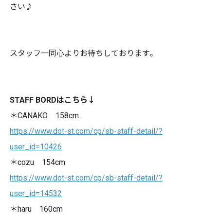
さい♪
スタッフ一同心よりお待ちしております。
STAFF BORDはこちら↓
＊CANAKO 158cm
https://www.dot-st.com/cp/sb-staff-detail/?
user_id=10426
＊cozu 154cm
https://www.dot-st.com/cp/sb-staff-detail/?
user_id=14532
＊haru 160cm