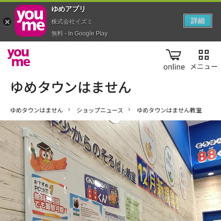
ゆめアプ‪リ‬
詳細
株式会社イズミ
無料 - In Google Play
online
ゆめタウンはません
ショップニュース
ゆめタウンはません教室