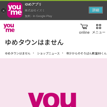
ゆめアプ‪リ‬
詳細
株式会社イズミ
無料 - In Google Play
online
ゆめタウンはません
ショップニュース
年少からのそろばん教室88くん