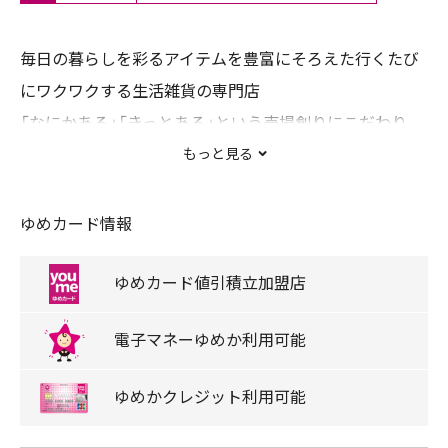
毎日の暮らしを彩るアイテムを豊富にそろえた行くたび
にワクワクする生活雑貨の専門店
「なにかある」「きっとある」という売場創りにこだわり、
「用事がなくてもロフトに行けば何か新しいコトやモノに
もっと見る
出会える」「いつものお気に入りをロフトに買い行こう」
そういったお客様の期待に応える店創りを心掛けていま
ゆめカード情報
す。
ゆめカード
値引積立
加盟店
電子マネー
ゆめか
利用可能
ゆめか
クレジット
利用可能