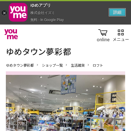
ゆめアプ‪リ‬
詳細
株式会社イズミ
無料 - In Google Play
online
ゆめタウン夢彩都
ショップ一覧
生活雑貨
ロフト