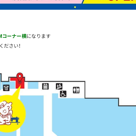
Mコーナー横
になります
ください！