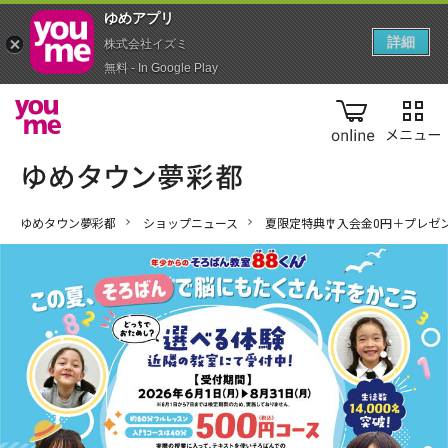
ゆめアプ‪リ‬
詳細
株式会社イズミ
無料 - In Google Play
online
ゆめタウン夢彩都
ショップニュース
夏限定特典🎐入会金0円＋プレゼン