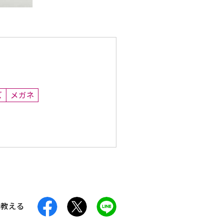
ズ
メガネ
facebook
X
LINE
に教える