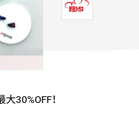
30%OFF！
♪