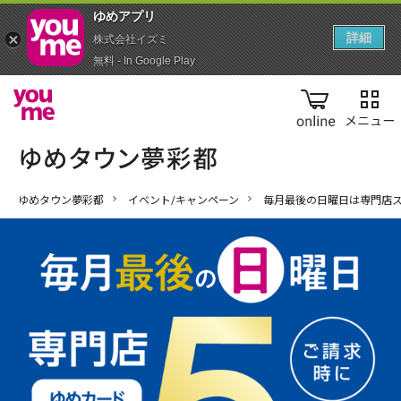
ゆめアプ‪リ‬
詳細
株式会社イズミ
無料 - In Google Play
online
ゆめタウン夢彩都
イベント/キャンペーン
毎月最後の日曜日は専門店