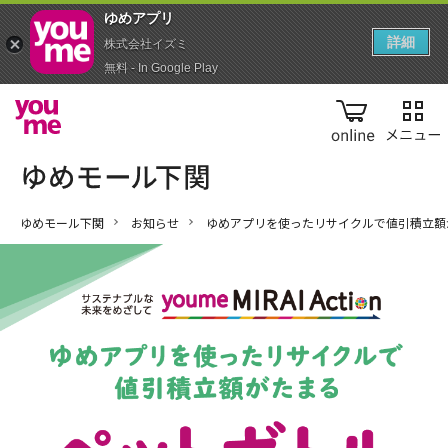
ゆめアプ‪リ‬
詳細
株式会社イズミ
無料 - In Google Play
online
ゆめモール下関
お知らせ
ゆめアプリを使ったリサイクルで値引積立額が