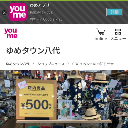
ゆめアプ‪リ‬
詳細
株式会社イズミ
無料 - In Google Play
online
ゆめタウン八代
ショップニュース
G.W イベントのお知らせ☆