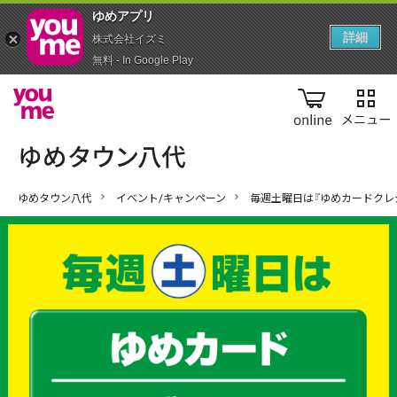
ゆめアプ‪リ‬
詳細
株式会社イズミ
無料 - In Google Play
online
ゆめタウン八代
イベント/キャンペーン
毎週土曜日は『ゆめカードクレ