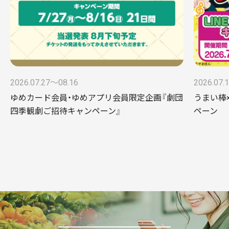
2026.07.27〜08.16
2026.07.
ゆめカード会員・ゆめアプリ会員限定企画『劇団
うまい棒×
四季観劇ご招待キャンペーン』
ペーン