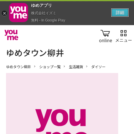
ゆめアプ‪リ‬
詳細
株式会社イズミ
無料 - In Google Play
online
ゆめタウン柳井
ショップ一覧
生活雑貨
ダイソー