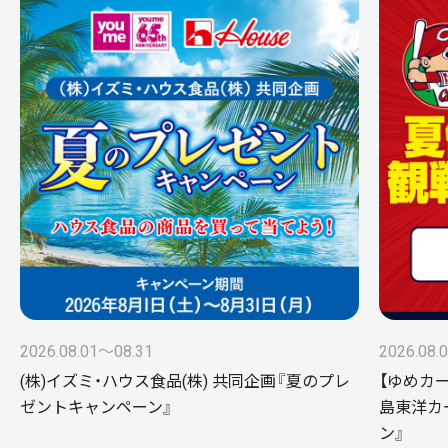
2026.08.01〜08.31
2026.08.
(株)イズミ・ハウス食品(株) 共同企画『夏のプレ
【ゆめカ
ゼントキャンペーン』
島東洋カ
ン』