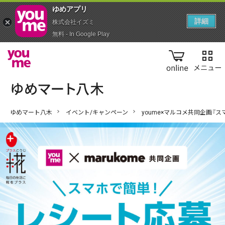
ゆめアプ‪リ‬
詳細
株式会社イズミ
無料 - In Google Play
online
ゆめマート八木
イベント/キャンペーン
youme×マルコメ共同企画『