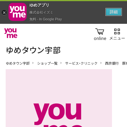
ゆめアプ‪リ‬
詳細
株式会社イズミ
無料 - In Google Play
online
ゆめタウン宇部
ショップ一覧
サービス・クリニック
西京銀行 厚