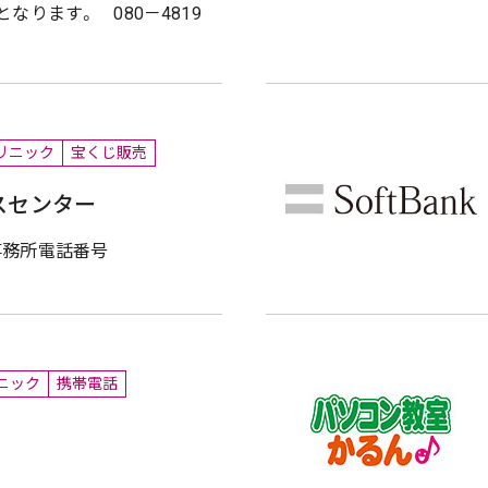
なります。 080－4819
リニック
宝くじ販売
スセンター
2 事務所電話番号
ニック
携帯電話