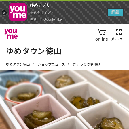
ゆめアプ‪リ‬
詳細
株式会社イズミ
無料 - In Google Play
online
ゆめタウン徳山
ショップニュース
きゅうりの壺漬け