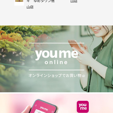
キ ゆめタウン徳
山店
山店