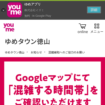
ゆめアプ‪リ‬
詳細
株式会社イズミ
無料 - In Google Play
online
ゆめタウン徳山
お知らせ
混雑緩和へのご協力のお願い