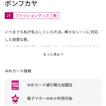
ボンフカヤ
2F
ファッショングッズ
靴
いつまでも私が私らしくいられる。様々なシーンに対応
した良質な靴、
そんな魅力的な靴に心地良いサービスの中でめぐり会え
たら。
もっと見る
BON FUKAYA
はそんな貴女に贈るシューズショップです
ゆめカード情報
【取扱ブランド】
phiten／bussola／Recipe／NICO／METAL ROUGE
ゆめカード
値引積立
加盟店
キャッシュレス
ゆめタウンデー対象店舗
電子マネー
ゆめか
利用可能