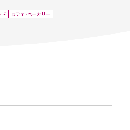
ード
カフェ・べ－カリ－