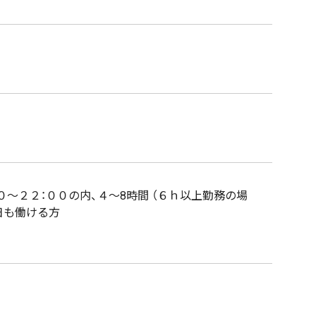
００～２２：００の内、４～8時間 （６ｈ以上勤務の場
日も働ける方