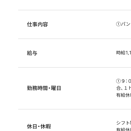
仕事内容
①パン
給与
時給1,
①９：
勤務時間・曜日
合、１
有給休
シフト
休日・休暇
有給休