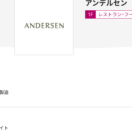
アンデルセン
1F
レストラン・フ
製造
イト