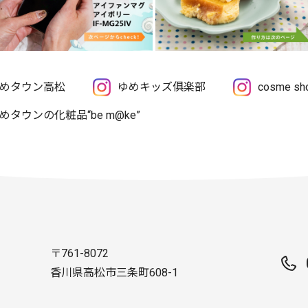
めタウン高松
ゆめキッズ俱楽部
cosme 
めタウンの化粧品“be m@ke”
〒761-8072
香川県高松市三条町608-1