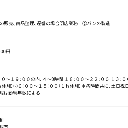
の販売、商品整理、遅番の場合閉店業務 ②パンの製造
100円
００～１９：００の内、４～8時間 １８：００～２２：００ １３：
ｈ休憩）②６：００～１５：００（１ｈ休憩）＊各時間共に、土日祝
暇は勤続年数による
制
暇有