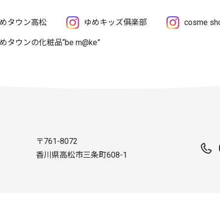
めタウン高松
ゆめキッズ俱楽部
cosme 
めタウンの化粧品“be m@ke”
〒761-8072
香川県高松市三条町608-1