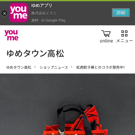
ゆめアプ‪リ‬
詳細
株式会社イズミ
無料 - In Google Play
online
ゆめタウン高松
ショップニュース
紅虎餃子房とのコラボ発売中！