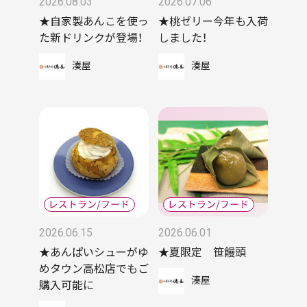
2026.08.03
2026.07.06
★自家製あんこを使っ
★桃ゼリー今年も入荷
た新ドリンクが登場！
しました！
湊屋
湊屋
2026.06.15
2026.06.01
★あんぱいシューがゆ
★夏限定 笹饅頭
めタウン高松店でもご
湊屋
購入可能に