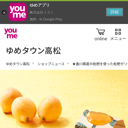
ゆめアプ‪リ‬
詳細
株式会社イズミ
無料 - In Google Play
online
ゆめタウン高松
ショップニュース
★香川県産の枇杷を使った枇杷ゼリ