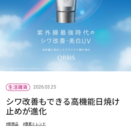
2026.03.25
シワ改善もできる⾼機能⽇焼け
⽌めが進化
#新商品
#春夏トレンド