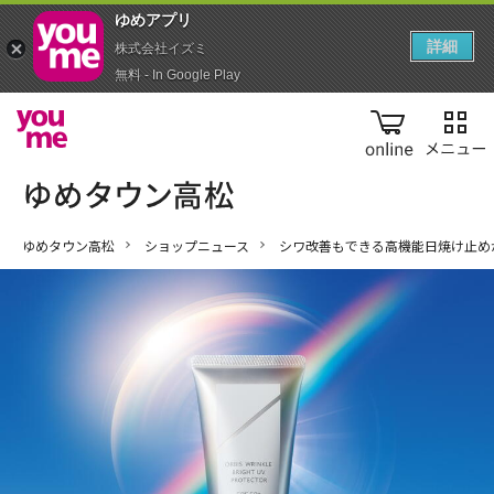
ゆめアプ‪リ‬
詳細
株式会社イズミ
無料 - In Google Play
online
ゆめタウン高松
ショップニュース
シワ改善もできる⾼機能⽇焼け⽌め