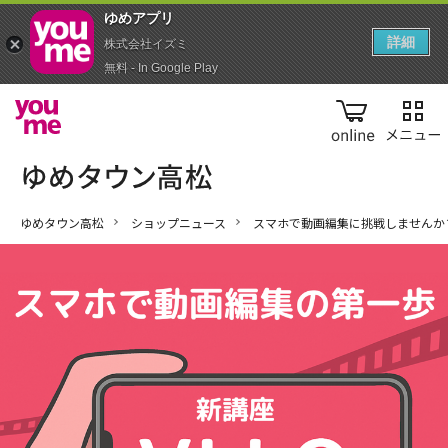
ゆめアプ‪リ‬
詳細
株式会社イズミ
無料 - In Google Play
online
ゆめタウン高松
ショップニュース
スマホで動画編集に挑戦しませんか