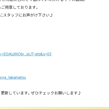
もご用意しております。
にスタッフにお声がけ下さい♪
o-rEGiKuXhO6r_qlJT-qtg&s=03
toya_takamatsu
り更新しています。ぜひチェックお願いします♪