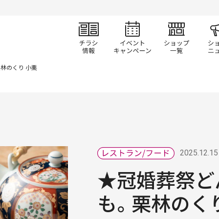
チラシ情報
イベント/キャン
ショ
林のくり 小栗
2025.12.15
★冠婚葬祭ど
も。栗林のく