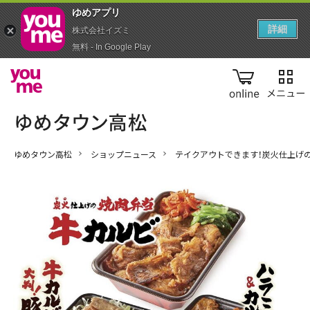
ゆめアプ‪リ‬
詳細
株式会社イズミ
無料 - In Google Play
online
ゆめタウン高松
ショップニュース
テイクアウトできます！炭火仕上げ