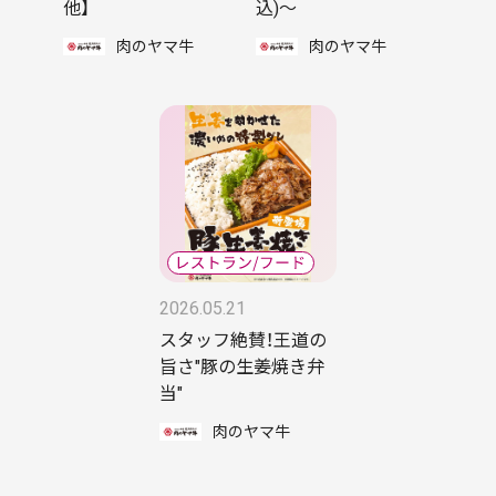
他】
込)〜
肉のヤマ牛
肉のヤマ牛
2026.05.21
スタッフ絶賛！王道の
旨さ"豚の生姜焼き弁
当"
肉のヤマ牛