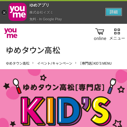
ゆめアプ‪リ‬
詳細
株式会社イズミ
無料 - In Google Play
online
ゆめタウン高松
イベント/キャンペーン
［専門店］KID‘S MENU