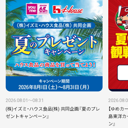
2026.08.01〜08.31
2026.08.
(株)イズミ・ハウス食品(株) 共同企画『夏のプレ
【ゆめカ
ゼントキャンペーン』
島東洋カ
ン』