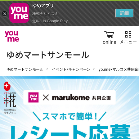
ゆめアプ‪リ‬
詳細
株式会社イズミ
無料 - In Google Play
online
ゆめマートサンモール
イベント/キャンペーン
youme×マルコメ共同