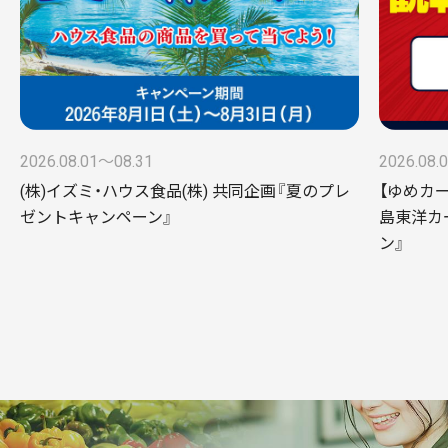
2026.08.01〜08.31
2026.08.
(株)イズミ・ハウス食品(株) 共同企画『夏のプレ
【ゆめカ
ゼントキャンペーン』
島東洋カ
ン』