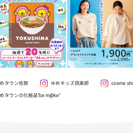
めタウン佐賀
ゆめキッズ倶楽部
cosme 
めタウンの化粧品“be m@ke”