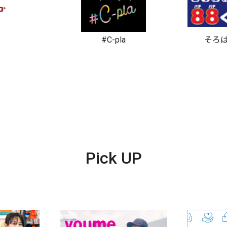
#C-pla
そろば
Pick UP