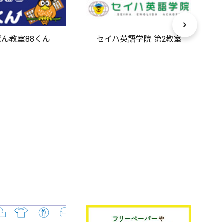
ん教室88くん
セイハ英語学院 第2教室
パ