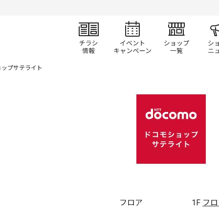
チラシ情報
イベント/キャン
ショ
ョップサテライト
フロア
1F
フロ