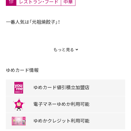
1F
レストラン・フード
中華
一番人気は「元祖焼餃子」！
お持ち帰りもできます！
もっと見る
ゆめカード情報
スタッフ募集
ゆめカード
値引積立
加盟店
電子マネー
ゆめか
利用可能
ゆめか
クレジット
利用可能