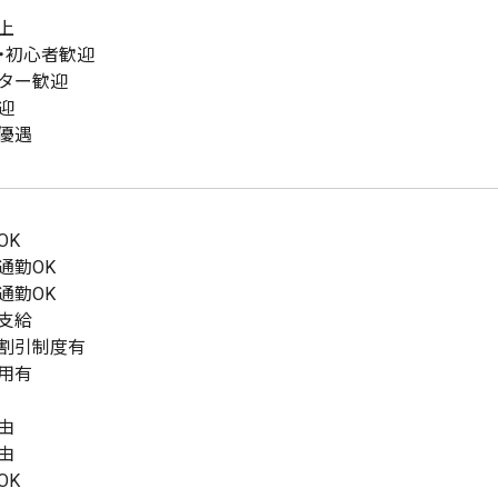
上
・初心者歓迎
ター歓迎
迎
優遇
OK
通勤OK
通勤OK
支給
割引制度有
用有
由
由
OK