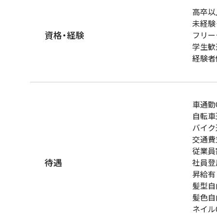
高卒以
未経験
資格・経験
フリー
学生歓
経験者
車通勤
自転車
バイク
交通費
従業員
待遇
社員登
昇給有
髪型自
髪色自
ネイル