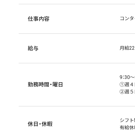
仕事内容
コンタ
給与
月給2
9：3
勤務時間・曜日
①週４
②週５
シフト
休日・休暇
有給休