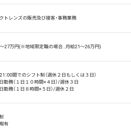
クトレンズの販売及び接客・事務業務
2～27万円(※地域限定職の場合…月給21～26万円)
0～21：00間でのシフト制（週休２日もしくは３日）
日勤務（１日１０時間×４日）/週休３日
日勤務（１日８時間×５日）/週休２日
制
暇有