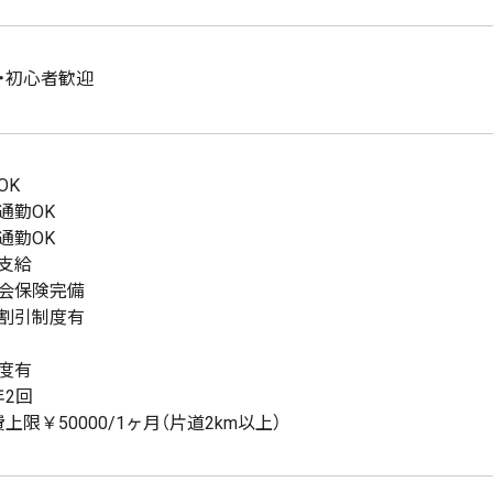
・初心者歓迎
OK
通勤OK
通勤OK
支給
会保険完備
割引制度有
度有
年2回
上限￥50000/1ヶ月（片道2km以上）