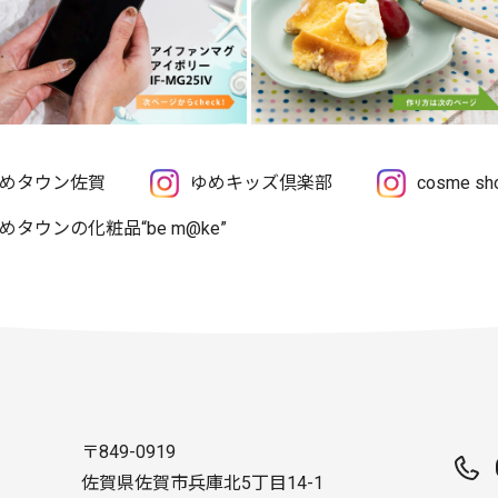
めタウン佐賀
ゆめキッズ倶楽部
cosme 
めタウンの化粧品“be m@ke”
〒849-0919
佐賀県佐賀市兵庫北5丁目14-1