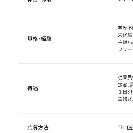
学歴不
未経験
資格・経験
主婦（
フリー
従業員
接客、
待遇
１日3ｈ
主婦さ
応募方法
TEL
09