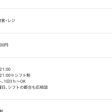
接客・レジ
00円
～21：00
～21：00※シフト制
、1日3ｈ～OK
曜日、シフトの都合も応相談
制