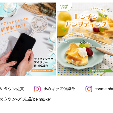
めタウン佐賀
ゆめキッズ倶楽部
cosme 
めタウンの化粧品“be m@ke”