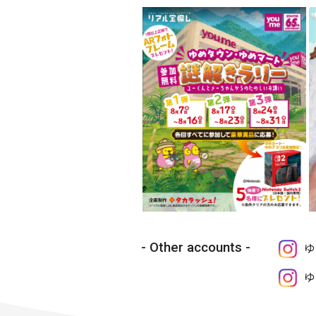
Other accounts
ゆ
ゆ