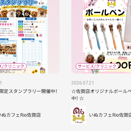
1
2026.07.21
み限定スタンプラリー開催中！
☆佐賀店オリジナルボール
中！ ☆
いぬカフェRio佐賀店
いぬカフェRio佐賀