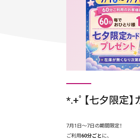
*.+ﾟ【七夕限定
7月1日〜7日の期間限定！
ご利用
60分ごと
に、