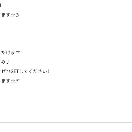
！
けます☆彡
ただけます
しみ♪
ぜひGETしてください！
ます☆.*゜