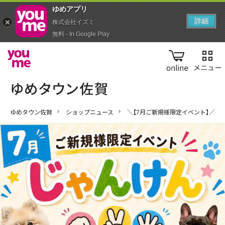
ゆめアプ‪リ‬
詳細
株式会社イズミ
無料 - In Google Play
online
ゆめタウン佐賀
ショップニュース
＼【7月ご新規様限定イベント】／