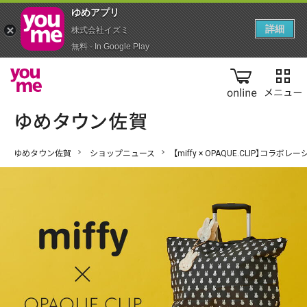
ゆめアプ‪リ‬
詳細
株式会社イズミ
無料 - In Google Play
online
ゆめタウン佐賀
ショップニュース
【miffy × OPAQUE.CLIP】コラボ