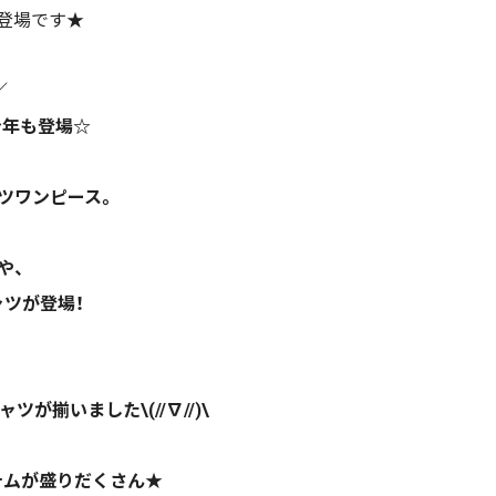
が登場です★
／
今年も登場☆
ツワンピース。
や、
ツが登場！
が揃いました\(//∇//)\
テムが盛りだくさん★