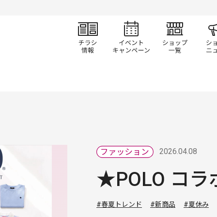
チラシ情報
イベント/キャン
ショ
2026.04.08
★POLO コ
#春夏トレンド
#新商品
#夏休み