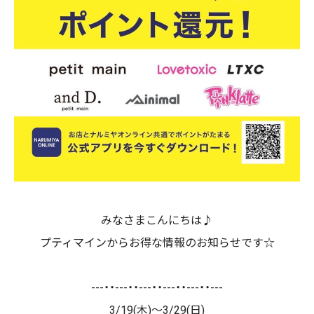
みなさまこんにちは♪
プティマインからお得な情報のお知らせです☆
---・・---・・---・・---・・---・・---
3/19(木)〜3/29(日)