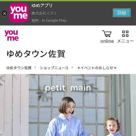
ゆめアプ‪リ‬
詳細
株式会社イズミ
無料 - In Google Play
online
ゆめタウン佐賀
ショップニュース
＊イベントのおしらせ＊