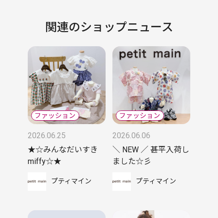
関連のショップニュース
2026.06.25
2026.06.06
★☆みんなだいすき
＼ NEW ／ 甚平入荷し
miffy☆★
ました☆彡
プティマイン
プティマイン