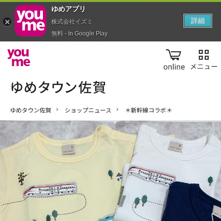
ゆめアプ‪リ‬
詳細
株式会社イズミ
無料 - In Google Play
online
ゆめタウン佐賀
ショップニュース
＊新幹線コラボ＊