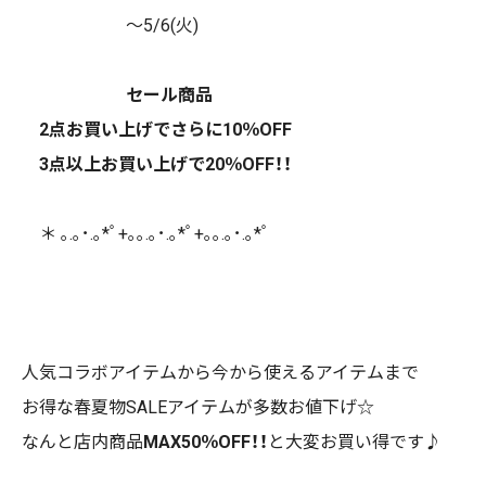
～5/6(火)
セール商品
2点お買い上げでさらに10％OFF
3点以上お買い上げで20％OFF！！
＊
｡.｡･.｡*ﾟ+｡｡.｡･.｡*ﾟ+｡｡.｡･.｡*ﾟ
人気コラボアイテムから今から使えるアイテムまで
お得な春夏物SALEアイテムが多数お値下げ☆
なんと店内商品
MAX50％OFF！！
と大変お買い得です♪