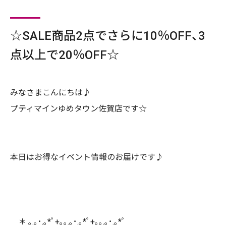
☆SALE商品2点でさらに10％OFF、3
点以上で20％OFF☆
みなさまこんにちは♪
プティマインゆめタウン佐賀店です☆
本日はお得なイベント情報のお届けです♪
＊
｡.｡･.｡*ﾟ+｡｡.｡･.｡*ﾟ+｡｡.｡･.｡*ﾟ