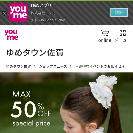
ゆめアプ‪リ‬
詳細
株式会社イズミ
無料 - In Google Play
online
ゆめタウン佐賀
ショップニュース
＊お得なイベントのお知らせ＊