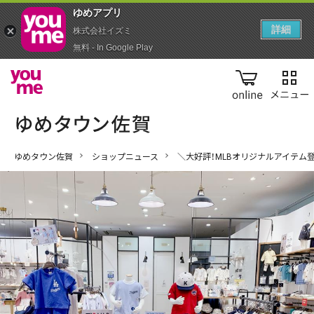
ゆめアプ‪リ‬
詳細
株式会社イズミ
無料 - In Google Play
online
ゆめタウン佐賀
ショップニュース
＼大好評！MLBオリジナルアイテム