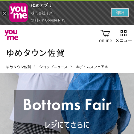
ゆめアプ‪リ‬
詳細
株式会社イズミ
無料 - In Google Play
online
ゆめタウン佐賀
ショップニュース
＊ボトムスフェア＊