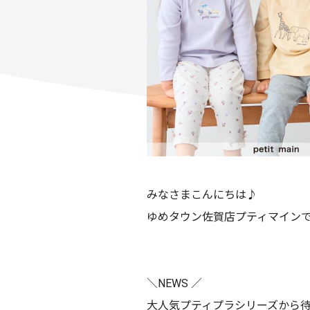
みなさまこんにちは♪
ゆめタウン佐賀店プティマイン
＼NEWS ／
大人気プティプラシリーズから