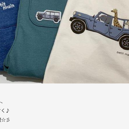
、
すく♪
躍
☆彡