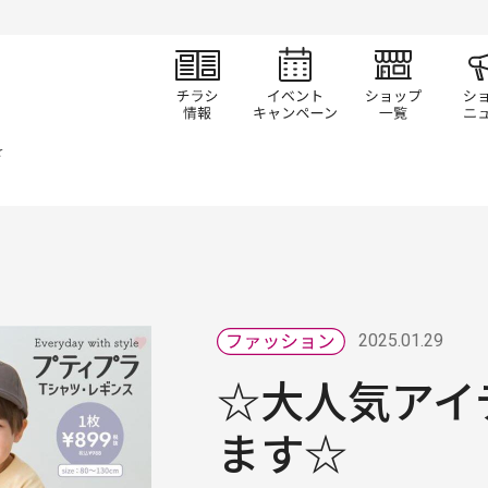
チラシ情報
イベント/キャン
ショ
☆
2025.01.29
☆大人気アイ
ます☆