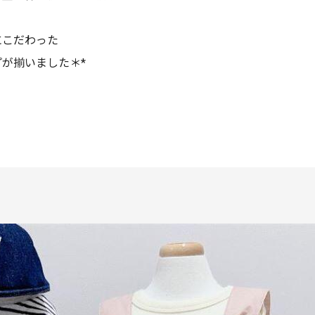
にこだわった
プが揃いました
＊*