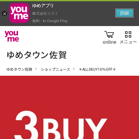
ゆめアプ‪リ‬
詳細
株式会社イズミ
無料 - In Google Play
online
ゆめタウン佐賀
ショップニュース
＊ALL3BUY10％OFF＊