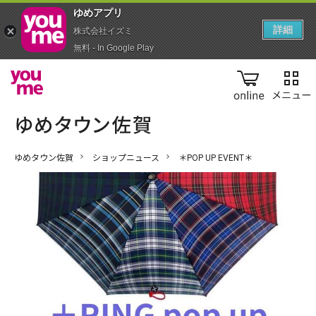
ゆめアプ‪リ‬
詳細
株式会社イズミ
無料 - In Google Play
online
ゆめタウン佐賀
ショップニュース
＊POP UP EVENT＊