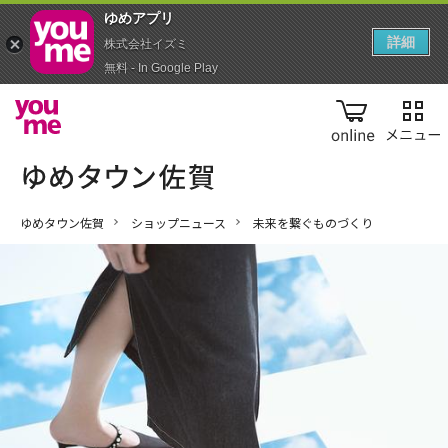
ゆめアプ‪リ‬
詳細
株式会社イズミ
無料 - In Google Play
online
ゆめタウン佐賀
ショップニュース
未来を繋ぐものづくり